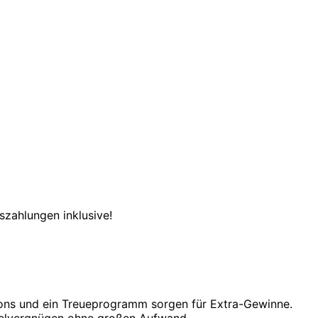
zahlungen inklusive!
ons und ein Treueprogramm sorgen für Extra-Gewinne.
 Spielvergnügen ohne großen Aufwand.