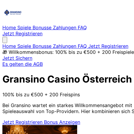
Home
Spiele
Bonusse
Zahlungen
FAQ
Jetzt Registrieren
Home
Spiele
Bonusse
Zahlungen
FAQ
Jetzt Registrieren
🎁 Willkommensbonus: 100% bis zu €500 + 200 Freispiele
Jetzt Sichern
Es gelten die AGB
Gransino Casino Österreich
100% bis zu €500 + 200 Freispins
Bei Gransino wartet ein starkes Willkommensangebot mit 1
Spieleauswahl von Top-Providern. Hier kombinieren sich 
Jetzt Registrieren
Bonus Anzeigen