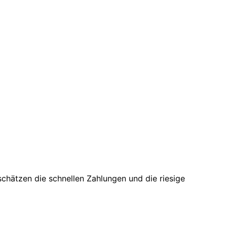
chätzen die schnellen Zahlungen und die riesige